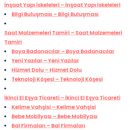
İnşaat Yapı İskeleleri – İnşaat Yapı İskeleleri
Bilgi Buluşması – Bilgi Buluşması
Saat Malzemeleri Tamiri – Saat Malzemeleri
Tamiri
Boya Badanacılar – Boya Badanacılar
Yeni Yazılar – Yeni Yazılar
Hizmet Dolu – Hizmet Dolu
Teknoloji Köşesi – Teknoloji Köşesi
İkinci El Eşya Ticareti – İkinci El Eşya Ticareti
Kelime Vahşisi – Kelime Vahşisi
Bebe Mobilyası – Bebe Mobilyası
Bal Firmaları – Bal Firmaları