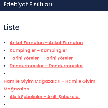
Skip
Edebiyat Fısıltıları
to
content
Liste
Anket Firmaları – Anket Firmaları
Kampingler – Kampingler
Tarihi Yöreler – Tarihi Yöreler
Dondurmacılar – Dondurmacılar
Hamile Giyim Mağazaları – Hamile Giyim
Mağazaları
Akıllı Şebekeler – Akıllı Şebekeler