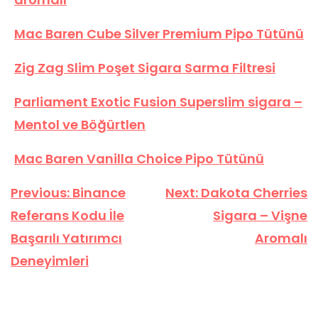
Mac Baren Cube Silver Premium Pipo Tütünü
Zig Zag Slim Poşet Sigara Sarma Filtresi
Parliament Exotic Fusion Superslim sigara –
Mentol ve Böğürtlen
Mac Baren Vanilla Choice Pipo Tütünü
Yazı
Previous:
Binance
Next:
Dakota Cherries
gezinmesi
Referans Kodu İle
Sigara – Vişne
Başarılı Yatırımcı
Aromalı
Deneyimleri