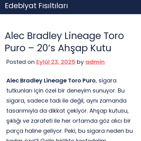
Skip
Edebiyat Fısıltıları
to
content
Alec Bradley Lineage Toro
Puro – 20’s Ahşap Kutu
Posted on
Eylül 23, 2025
by
admin
Alec Bradley Lineage Toro Puro
, sigara
tutkunları için özel bir deneyim sunuyor. Bu
sigara, sadece tadı ile değil, aynı zamanda
tasarımıyla da dikkat çekiyor. Ahşap kutusu,
şıklığı ve zarafeti ile her ortamda göz alıcı bir
parça haline geliyor. Peki, bu sigara neden bu
kadar özel? Gelin birlikte keşfedelim.