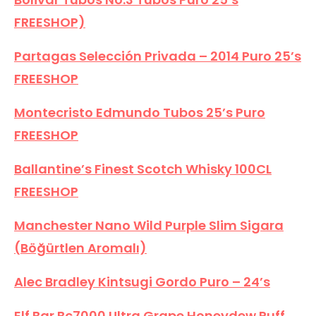
FREESHOP)
Partagas Selección Privada – 2014 Puro 25’s
FREESHOP
Montecristo Edmundo Tubos 25’s Puro
FREESHOP
Ballantine’s Finest Scotch Whisky 100CL
FREESHOP
Manchester Nano Wild Purple Slim Sigara
(Böğürtlen Aromalı)
Alec Bradley Kintsugi Gordo Puro – 24’s
Elf Bar Bc7000 Ultra Grape Honeydew Puff