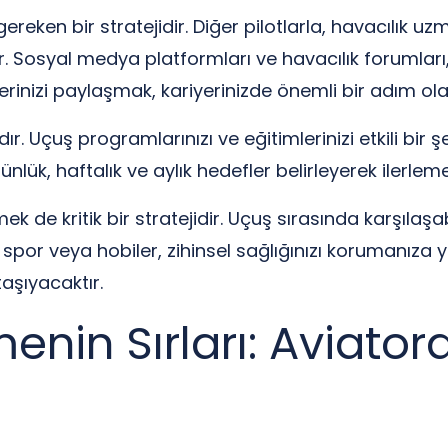
eken bir stratejidir. Diğer pilotlarla, havacılık uz
ir. Sosyal medya platformları ve havacılık forumları
rinizi paylaşmak, kariyerinizde önemli bir adım olab
r. Uçuş programlarınızı ve eğitimlerinizi etkili bir ş
nlük, haftalık ve aylık hedefler belirleyerek ilerlemen
ek de kritik bir stratejidir. Uçuş sırasında karşılaşab
 spor veya hobiler, zihinsel sağlığınızı korumanıza 
taşıyacaktır.
in Sırları: Aviatord