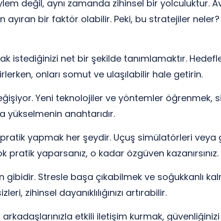
em değil, aynı zamanda zihinsel bir yolculuktur. Avi
n ayıran bir faktör olabilir. Peki, bu stratejiler nele
k istediğinizi net bir şekilde tanımlamaktır. Hedefle
rlerken, onları somut ve ulaşılabilir hale getirin.
işiyor. Yeni teknolojiler ve yöntemler öğrenmek, si
a yükselmenin anahtarıdır.
pratik yapmak her şeydir. Uçuş simülatörleri veya g
 çok pratik yaparsanız, o kadar özgüven kazanırsınız.
n gibidir. Stresle başa çıkabilmek ve soğukkanlı kal
ri, zihinsel dayanıklılığınızı artırabilir.
rkadaşlarınızla etkili iletişim kurmak, güvenliğinizi ar