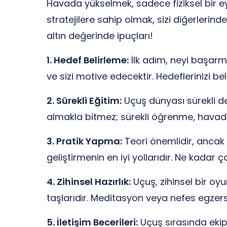
Havada yükselmek, sadece fiziksel bir eyl
stratejilere sahip olmak, sizi diğerlerinde
altın değerinde ipuçları!
1. Hedef Belirleme:
İlk adım, neyi başarma
ve sizi motive edecektir. Hedeflerinizi beli
2. Sürekli Eğitim:
Uçuş dünyası sürekli değ
almakla bitmez; sürekli öğrenme, havad
3. Pratik Yapma:
Teori önemlidir, ancak 
geliştirmenin en iyi yollarıdır. Ne kadar
4. Zihinsel Hazırlık:
Uçuş, zihinsel bir oyu
taşlarıdır. Meditasyon veya nefes egzersizle
5. İletişim Becerileri:
Uçuş sırasında ekip a