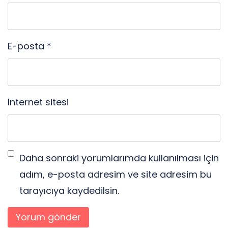
E-posta
*
İnternet sitesi
Daha sonraki yorumlarımda kullanılması için
adım, e-posta adresim ve site adresim bu
tarayıcıya kaydedilsin.