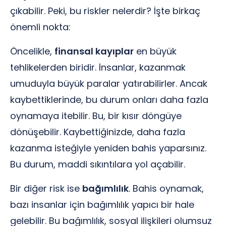
çıkabilir. Peki, bu riskler nelerdir? İşte birkaç
önemli nokta:
Öncelikle,
finansal kayıplar
en büyük
tehlikelerden biridir. İnsanlar, kazanmak
umuduyla büyük paralar yatırabilirler. Ancak
kaybettiklerinde, bu durum onları daha fazla
oynamaya itebilir. Bu, bir kısır döngüye
dönüşebilir. Kaybettiğinizde, daha fazla
kazanma isteğiyle yeniden bahis yaparsınız.
Bu durum, maddi sıkıntılara yol açabilir.
Bir diğer risk ise
bağımlılık
. Bahis oynamak,
bazı insanlar için bağımlılık yapıcı bir hale
gelebilir. Bu bağımlılık, sosyal ilişkileri olumsuz