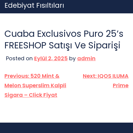
Skip
Edebiyat Fısıltıları
to
content
Cuaba Exclusivos Puro 25’s
FREESHOP Satışı Ve Siparişi
Posted on
Eylül 2, 2025
by
admin
Yazı
Previous:
520 Mint &
Next:
IQOS ILUMA
gezinmesi
Melon Superslim Kalpli
Prime
Sigara – Click Fiyat