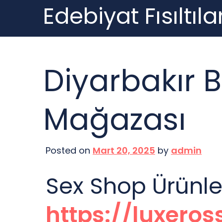
Edebiyat Fısıltılar
Skip
to
content
Diyarbakır B
Mağazası
Posted on
Mart 20, 2025
by
admin
Sex Shop Ürünleri
https://luxero