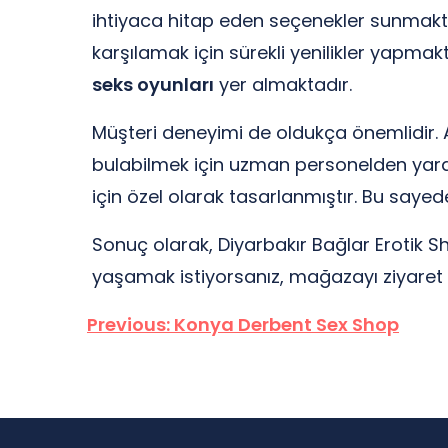
ihtiyaca hitap eden seçenekler sunmaktad
karşılamak için sürekli yenilikler yapm
seks oyunları
yer almaktadır.
Müşteri deneyimi de oldukça önemlidir. A
bulabilmek için uzman personelden yardı
için özel olarak tasarlanmıştır. Bu sayede
Sonuç olarak, Diyarbakır Bağlar Erotik Sh
yaşamak istiyorsanız, mağazayı ziyaret
Yazı
Previous:
Konya Derbent Sex Shop
gezinmesi