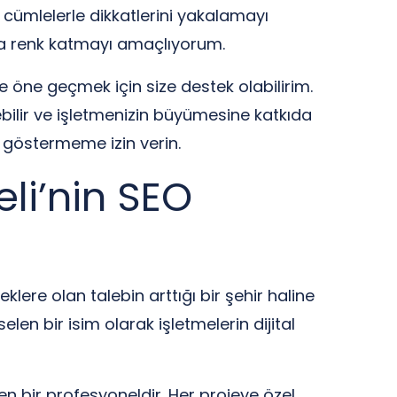
 cümlelerle dikkatlerini yakalamayı
zıya renk katmayı amaçlıyorum.
e öne geçmek için size destek olabilirim.
kebilir ve işletmenizin büyümesine katkıda
i göstermeme izin verin.
eli’nin SEO
klere olan talebin arttığı bir şehir haline
elen bir isim olarak işletmelerin dijital
ren bir profesyoneldir. Her projeye özel