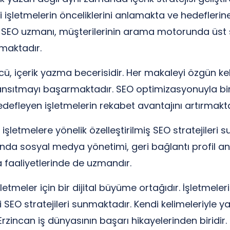
 işletmelerin önceliklerini anlamakta ve hedeflerin
nin SEO uzmanı, müşterilerinin arama motorunda üst
lmaktadır.
ü, içerik yazma becerisidir. Her makaleyi özgün kel
yansıtmayı başarmaktadır. SEO optimizasyonuyla bir
defleyen işletmelerin rekabet avantajını artırmakta
şletmelere yönelik özelleştirilmiş SEO stratejileri 
da sosyal medya yönetimi, geri bağlantı profil ana
a faaliyetlerinde de uzmandır.
letmeler için bir dijital büyüme ortağıdır. İşletmeler
SEO stratejileri sunmaktadır. Kendi kelimeleriyle yazd
zincan iş dünyasının başarı hikayelerinden biridir.