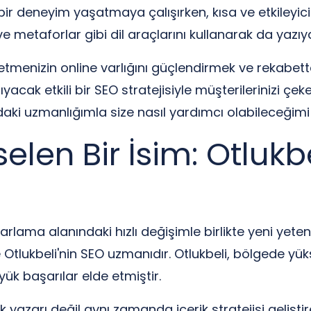
bir deneyim yaşatmaya çalışırken, kısa ve etkileyici
 ve metaforlar gibi dil araçlarını kullanarak da ya
letmenizin online varlığını güçlendirmek ve rekabett
yacak etkili bir SEO stratejisiyle müşterilerinizi çe
daki uzmanlığımla size nasıl yardımcı olabileceğim
elen Bir İsim: Otlukb
arlama alanındaki hızlı değişimle birlikte yeni yetene
e Otlukbeli'nin SEO uzmanıdır. Otlukbeli, bölgede yüks
ük başarılar elde etmiştir.
k yazarı değil aynı zamanda içerik stratejisi gelişti