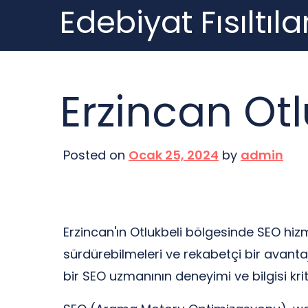
Edebiyat Fısıltılar
Skip
to
content
Erzincan Ot
Posted on
Ocak 25, 2024
by
admin
Erzincan'ın Otlukbeli bölgesinde SEO hizme
sürdürebilmeleri ve rekabetçi bir avanta
bir SEO uzmanının deneyimi ve bilgisi kri