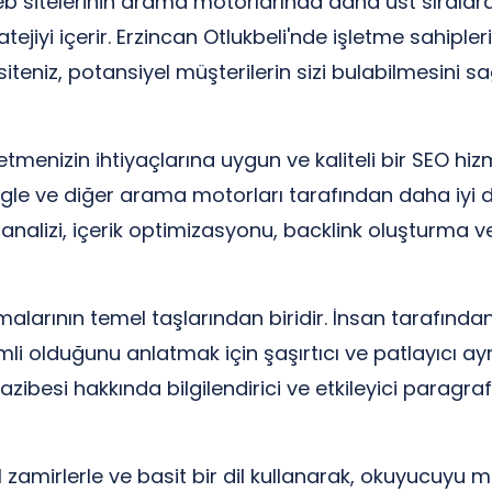
sitelerinin arama motorlarında daha üst sıralard
tejiyi içerir. Erzincan Otlukbeli'nde işletme sahiple
 siteniz, potansiyel müşterilerin sizi bulabilmesini sa
letmenizin ihtiyaçlarına uygun ve kaliteli bir SEO h
ogle ve diğer arama motorları tarafından daha iyi 
e analizi, içerik optimizasyonu, backlink oluşturma v
şmalarının temel taşlarından biridir. İnsan tarafınd
li olduğunu anlatmak için şaşırtıcı ve patlayıcı ayr
tik cazibesi hakkında bilgilendirici ve etkileyici parag
l zamirlerle ve basit bir dil kullanarak, okuyucuyu 