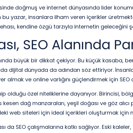
sinde doğmuş ve internet dünyasında lider konumuna
u yazar, insanlara ilham veren içerikler üretmekte
dehası, kendine özgü tarzıyla internetin geleceğini
sı, SEO Alanında Par
ında büyük bir dikkat çekiyor. Bu küçük kasaba, benz
a dijital dünyada da adından söz ettiriyor. İnsanları
er almak ve online varlığını güçlendirmek için SEO 
p olduğu özel niteliklerine dayanıyor. Birincisi, böl
es kesen dağ manzaraları, yeşil doğası ve göz alıcı pl
eki web siteleri için ideal içerikleri oluşturmak içi
rası da SEO çalışmalarına katkı sağlıyor. Eski kaleler,