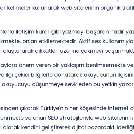
htar kelimeler kullanarak web sitelerinin organik tra
nlarla iletişim kurar gibi yazmayı başaran nadir yaz
çekmekte, onları etkilemektedir. Aktif ses kullanımıy
er oluşturarak dikkatleri üzerine çekmeyi başarmakt
etaylara önem veren bir yaklaşım benimsemekte ve
ve ilgi çekici bilgilerle donatarak okuyucunun ilgisi
 okuyucuyu düşünmeye sevk eden bu yetkin yazar, kı
esinden çıkarak Türkiye'nin her köşesinde internet d
güvenmekte ve onun SEO stratejileriyle web sitelerin
 olarak kendini geliştirerek dijital pazardaki liderli