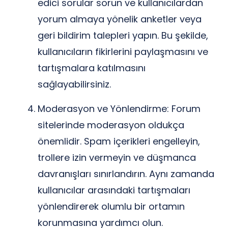
edici sorular sorun ve kullanıcılardan
yorum almaya yönelik anketler veya
geri bildirim talepleri yapın. Bu şekilde,
kullanıcıların fikirlerini paylaşmasını ve
tartışmalara katılmasını
sağlayabilirsiniz.
Moderasyon ve Yönlendirme: Forum
sitelerinde moderasyon oldukça
önemlidir. Spam içerikleri engelleyin,
trollere izin vermeyin ve düşmanca
davranışları sınırlandırın. Aynı zamanda
kullanıcılar arasındaki tartışmaları
yönlendirerek olumlu bir ortamın
korunmasına yardımcı olun.