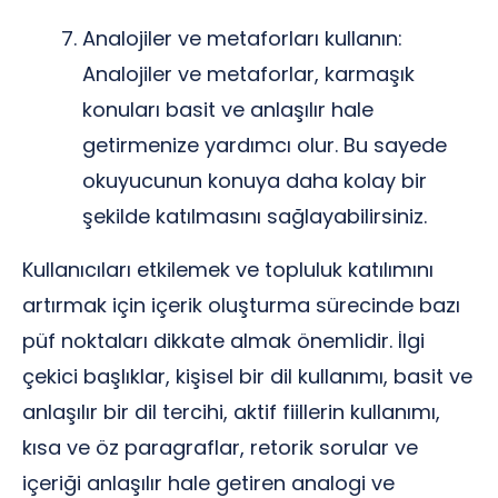
Analojiler ve metaforları kullanın:
Analojiler ve metaforlar, karmaşık
konuları basit ve anlaşılır hale
getirmenize yardımcı olur. Bu sayede
okuyucunun konuya daha kolay bir
şekilde katılmasını sağlayabilirsiniz.
Kullanıcıları etkilemek ve topluluk katılımını
artırmak için içerik oluşturma sürecinde bazı
püf noktaları dikkate almak önemlidir. İlgi
çekici başlıklar, kişisel bir dil kullanımı, basit ve
anlaşılır bir dil tercihi, aktif fiillerin kullanımı,
kısa ve öz paragraflar, retorik sorular ve
içeriği anlaşılır hale getiren analogi ve