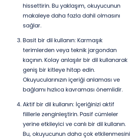
hissettirin. Bu yaklaşım, okuyucunun
makaleye daha fazla dahil olmasını
sağlar.
Basit bir dil kullanın: Karmaşık
terimlerden veya teknik jargondan
kaçının. Kolay anlaşılır bir dil kullanarak
geniş bir kitleye hitap edin.
Okuyucularınızın içeriği anlaması ve
bağlamı hızlıca kavraması önemlidir.
Aktif bir dil kullanın: İçeriğinizi aktif
fiillerle zenginleştirin. Pasif cümleler
yerine etkileyici ve canlı bir dil kullanın.
Bu, okuyucunun daha çok etkilenmesini