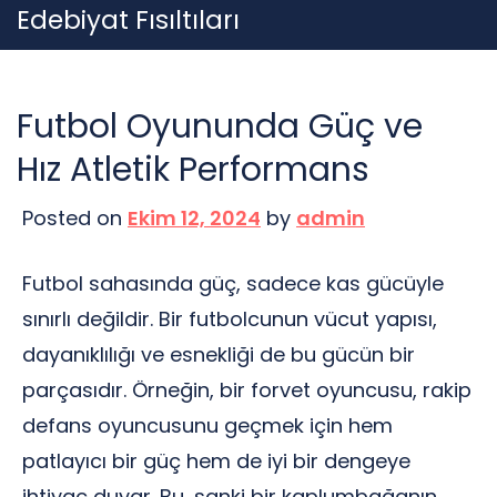
Skip
Edebiyat Fısıltıları
to
content
Futbol Oyununda Güç ve
Hız Atletik Performans
Posted on
Ekim 12, 2024
by
admin
Futbol sahasında güç, sadece kas gücüyle
sınırlı değildir. Bir futbolcunun vücut yapısı,
dayanıklılığı ve esnekliği de bu gücün bir
parçasıdır. Örneğin, bir forvet oyuncusu, rakip
defans oyuncusunu geçmek için hem
patlayıcı bir güç hem de iyi bir dengeye
ihtiyaç duyar. Bu, sanki bir kaplumbağanın