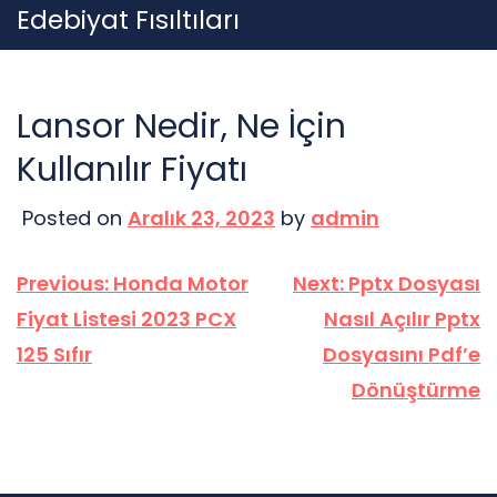
Skip
Edebiyat Fısıltıları
to
content
Lansor Nedir, Ne İçin
Kullanılır Fiyatı
Posted on
Aralık 23, 2023
by
admin
Yazı
Previous:
Honda Motor
Next:
Pptx Dosyası
gezinmesi
Fiyat Listesi 2023 PCX
Nasıl Açılır Pptx
125 Sıfır
Dosyasını Pdf’e
Dönüştürme