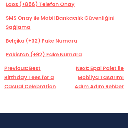
Laos (+856) Telefon Onay
SMS Onay ile Mobil Bankacılık Güvenliğini
Sağlama
Belçika (+32) Fake Numara
Pakistan (+92) Fake Numara
Yazı
Previous:
Best
Next:
Epal Palet ile
gezinmesi
Birthday Tees for a
Mobilya Tasarımı
Casual Celebration
Adım Adım Rehber