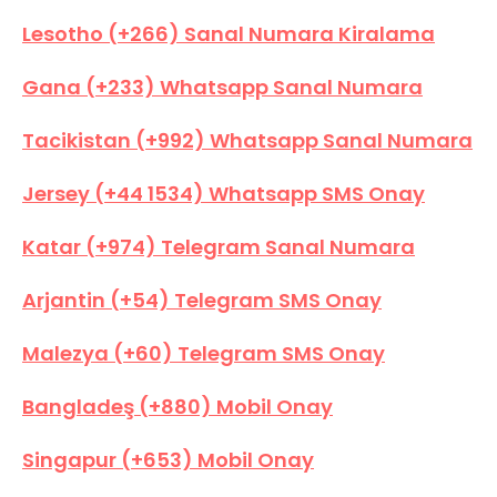
Lesotho (+266) Sanal Numara Kiralama
Gana (+233) Whatsapp Sanal Numara
Tacikistan (+992) Whatsapp Sanal Numara
Jersey (+44 1534) Whatsapp SMS Onay
Katar (+974) Telegram Sanal Numara
Arjantin (+54) Telegram SMS Onay
Malezya (+60) Telegram SMS Onay
Bangladeş (+880) Mobil Onay
Singapur (+653) Mobil Onay