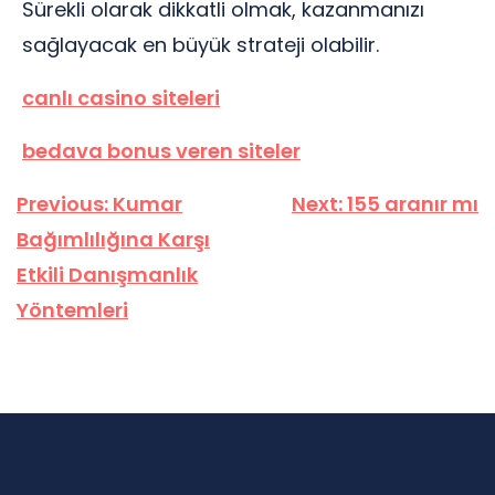
Sürekli olarak dikkatli olmak, kazanmanızı
sağlayacak en büyük strateji olabilir.
canlı casino siteleri
bedava bonus veren siteler
Yazı
Previous:
Kumar
Next:
155 aranır mı
gezinmesi
Bağımlılığına Karşı
Etkili Danışmanlık
Yöntemleri