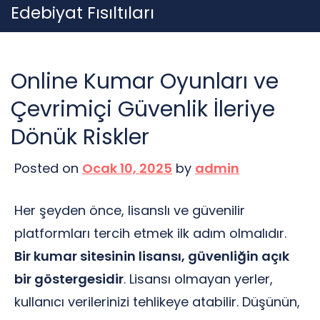
Skip
Edebiyat Fısıltıları
to
content
Online Kumar Oyunları ve
Çevrimiçi Güvenlik İleriye
Dönük Riskler
Posted on
Ocak 10, 2025
by
admin
Her şeyden önce, lisanslı ve güvenilir
platformları tercih etmek ilk adım olmalıdır.
Bir kumar sitesinin lisansı, güvenliğin açık
bir göstergesidir
. Lisansı olmayan yerler,
kullanıcı verilerinizi tehlikeye atabilir. Düşünün,