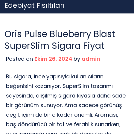
Skip
Edebiyat Fısıltıları
to
content
Oris Pulse Blueberry Blast
SuperSlim Sigara Fiyat
Posted on
Ekim 26, 2024
by
admin
Bu sigara, ince yapısıyla kullanıcıların
beğenisini kazanıyor. SuperSlim tasarımı
sayesinde, alışılmış sigara kıyasla daha sade
bir görünüm sunuyor. Ama sadece görünüş
değil, içimi de bir o kadar önemli. Aroması,
baş döndürücü bir tat ve ferahlık sunarken,
aynı zamanda yumuşak bir deneyim de