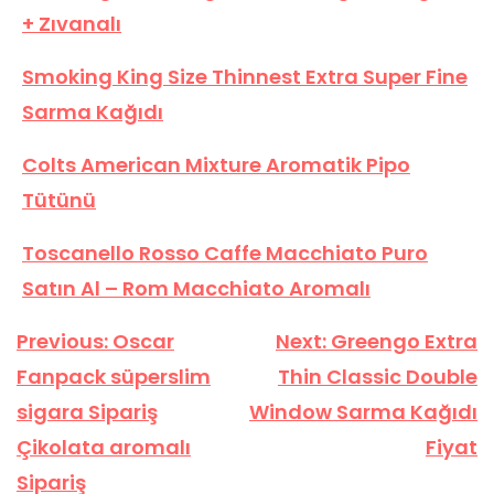
+ Zıvanalı
Smoking King Size Thinnest Extra Super Fine
Sarma Kağıdı
Colts American Mixture Aromatik Pipo
Tütünü
Toscanello Rosso Caffe Macchiato Puro
Satın Al – Rom Macchiato Aromalı
Yazı
Previous:
Oscar
Next:
Greengo Extra
gezinmesi
Fanpack süperslim
Thin Classic Double
sigara Sipariş
Window Sarma Kağıdı
Çikolata aromalı
Fiyat
Sipariş