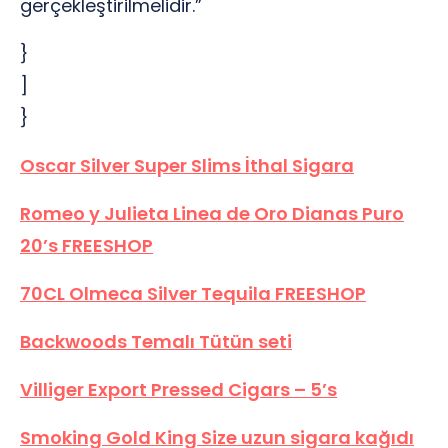
gerçekleştirilmelidir.”
}
]
}
Oscar Silver Super Slims İthal Sigara
Romeo y Julieta Linea de Oro Dianas Puro
20’s FREESHOP
70CL Olmeca Silver Tequila FREESHOP
Backwoods Temalı Tütün seti
Villiger Export Pressed Cigars – 5’s
Smoking Gold King Size uzun sigara kağıdı