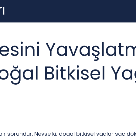
ı
sini Yavaşlatm
oğal Bitkisel Ya
ı bir sorundur. Neyse ki, doğal bitkisel yağlar saç d