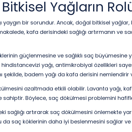
itkisel Yağların Rol
 yaygın bir sorundur. Ancak, doğal bitkisel yağlar, k
u makalede, kafa derisindeki sağlığı artırmanın ve s
klerinin güçlenmesine ve sağlıklı saç büyümesine ya
indistancevizi yağı, antimikrobiyal özellikleri saye
nı şekilde, badem yağı da kafa derisini nemlendirir v
lmesini azaltmada etkili olabilir. Lavanta yağı, kafa
kiye sahiptir. Böylece, saç dökülmesi problemini hafif
i sağlığı artırarak saç dökülmesini önlemekte yardı
 Bu da saç köklerinin daha iyi beslenmesini sağlar ve