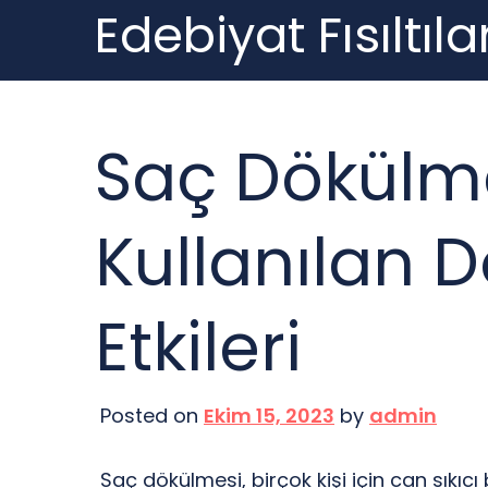
Edebiyat Fısıltılar
Skip
to
content
Saç Dökülme
Kullanılan D
Etkileri
Posted on
Ekim 15, 2023
by
admin
Saç dökülmesi, birçok kişi için can sıkıc