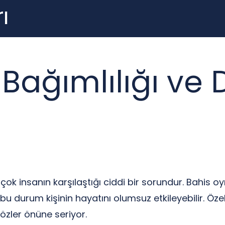
ı
Bağımlılığı ve 
ok insanın karşılaştığı ciddi bir sorundur. Bahis o
bu durum kişinin hayatını olumsuz etkileyebilir. Özel
gözler önüne seriyor.