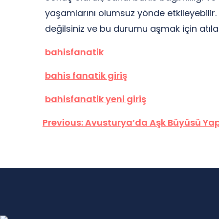
yaşamlarını olumsuz yönde etkileyebili
değilsiniz ve bu durumu aşmak için atıla
bahisfanatik
bahis fanatik giriş
bahisfanatik yeni giriş
Yazı
Previous:
Avusturya’da Aşk Büyüsü Yap
gezinmesi