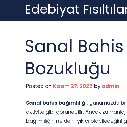
Edebiyat Fısıltılar
Skip
to
content
Sanal Bahis 
Bozukluğu
Posted on
Kasım 27, 2025
by
admin
Sanal bahis bağımlılığı
, günümüzde birç
aktivite gibi görünebilir. Ancak zamanla, 
bağımlılığın ne denli yıkıcı olabileceğini 