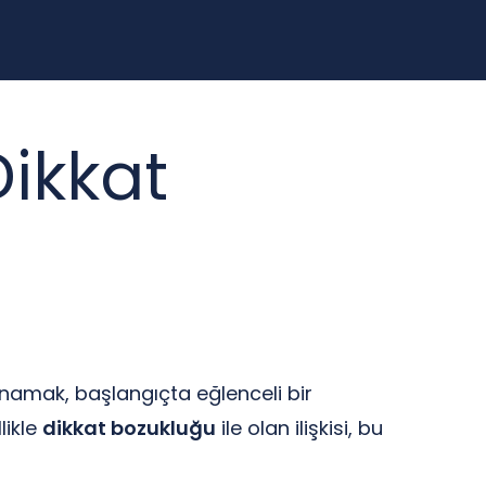
Dikkat
ynamak, başlangıçta eğlenceli bir
likle
dikkat bozukluğu
ile olan ilişkisi, bu