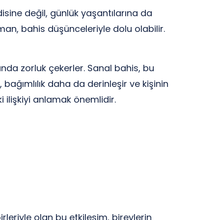
sine değil, günlük yaşantılarına da
man, bahis düşünceleriyle dolu olabilir.
da zorluk çekerler. Sanal bahis, bu
 bağımlılık daha da derinleşir ve kişinin
 ilişkiyi anlamak önemlidir.
rleriyle olan bu etkileşim, bireylerin