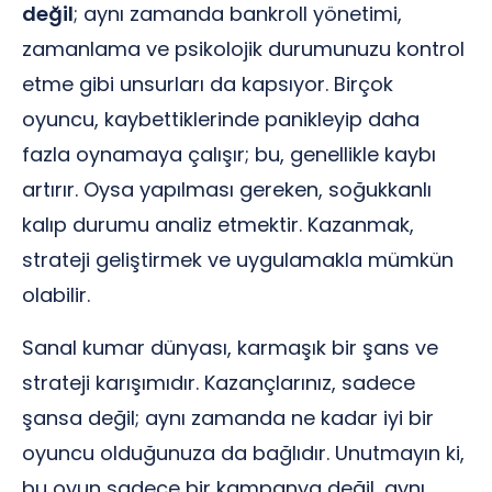
değil
; aynı zamanda bankroll yönetimi,
zamanlama ve psikolojik durumunuzu kontrol
etme gibi unsurları da kapsıyor. Birçok
oyuncu, kaybettiklerinde panikleyip daha
fazla oynamaya çalışır; bu, genellikle kaybı
artırır. Oysa yapılması gereken, soğukkanlı
kalıp durumu analiz etmektir. Kazanmak,
strateji geliştirmek ve uygulamakla mümkün
olabilir.
Sanal kumar dünyası, karmaşık bir şans ve
strateji karışımıdır. Kazançlarınız, sadece
şansa değil; aynı zamanda ne kadar iyi bir
oyuncu olduğunuza da bağlıdır. Unutmayın ki,
bu oyun sadece bir kampanya değil, aynı