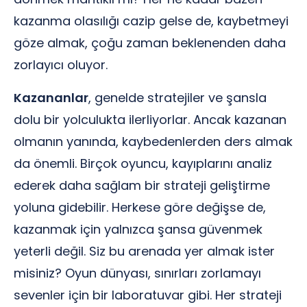
kazanma olasılığı cazip gelse de, kaybetmeyi
göze almak, çoğu zaman beklenenden daha
zorlayıcı oluyor.
Kazananlar
, genelde stratejiler ve şansla
dolu bir yolculukta ilerliyorlar. Ancak kazanan
olmanın yanında, kaybedenlerden ders almak
da önemli. Birçok oyuncu, kayıplarını analiz
ederek daha sağlam bir strateji geliştirme
yoluna gidebilir. Herkese göre değişse de,
kazanmak için yalnızca şansa güvenmek
yeterli değil. Siz bu arenada yer almak ister
misiniz? Oyun dünyası, sınırları zorlamayı
sevenler için bir laboratuvar gibi. Her strateji