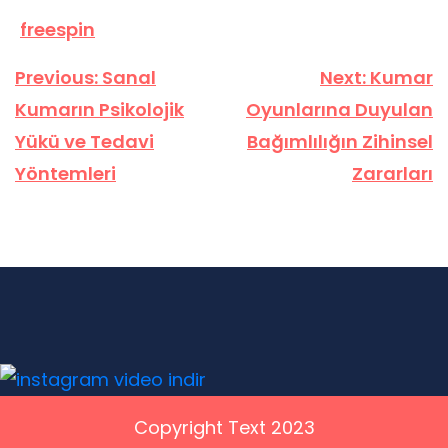
freespin
Yazı
Previous:
Sanal
Next:
Kumar
gezinmesi
Kumarın Psikolojik
Oyunlarına Duyulan
Yükü ve Tedavi
Bağımlılığın Zihinsel
Yöntemleri
Zararları
Copyright Text 2023