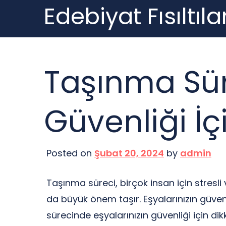
Edebiyat Fısıltılar
Skip
to
content
Taşınma Sür
Güvenliği İç
Posted on
Şubat 20, 2024
by
admin
Taşınma süreci, birçok insan için stresli 
da büyük önem taşır. Eşyalarınızın güvenl
sürecinde eşyalarınızın güvenliği için d