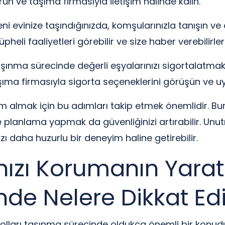
un ve taşıma firmasıyla iletişim halinde kalın.
ni evinize taşındığınızda, komşularınızla tanışın ve
pheli faaliyetleri görebilir ve size haber verebilirler
Taşınma sürecinde değerli eşyalarınızı sigortalatmak ö
ıma firmasıyla sigorta seçeneklerini görüşün ve uyg
m almak için bu adımları takip etmek önemlidir. Bun
de planlama yapmak da güvenliğinizi artırabilir. Unut
zı daha huzurlu bir deneyim haline getirebilir.
ızı Korumanın Yaratıc
de Nelere Dikkat Edi
ları taşınma sürecinde oldukça önemli bir konudur. Ev