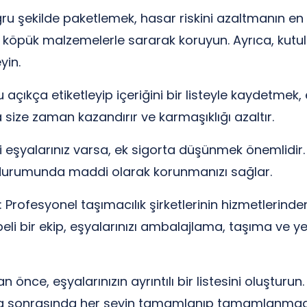
ğru şekilde paketlemek, hasar riskini azaltmanın en ön
köpük malzemelerle sararak koruyun. Ayrıca, kutular
yin.
 açıkça etiketleyip içeriğini bir listeyle kaydetmek
size zaman kazandırır ve karmaşıklığı azaltır.
li eşyalarınız varsa, ek sigorta düşünmek önemlidir.
urumunda maddi olarak korunmanızı sağlar.
 Profesyonel taşımacılık şirketlerinin hizmetlerinde
übeli bir ekip, eşyalarınızı ambalajlama, taşıma ve 
önce, eşyalarınızın ayrıntılı bir listesini oluşturun
a sonrasında her şeyin tamamlanıp tamamlanmadığın