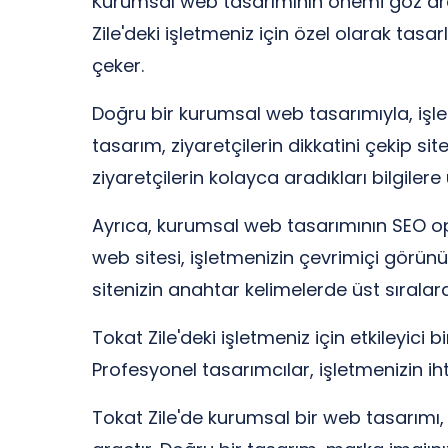
Kurumsal web tasarımının önemi göz ardı e
Zile'deki işletmeniz için özel olarak tasa
çeker.
Doğru bir kurumsal web tasarımıyla, işletm
tasarım, ziyaretçilerin dikkatini çekip si
ziyaretçilerin kolayca aradıkları bilgiler
Ayrıca, kurumsal web tasarımının SEO o
web sitesi, işletmenizin çevrimiçi görünürl
sitenizin anahtar kelimelerde üst sırala
Tokat Zile'deki işletmeniz için etkileyic
Profesyonel tasarımcılar, işletmenizin iht
Tokat Zile'de kurumsal bir web tasarımı, 