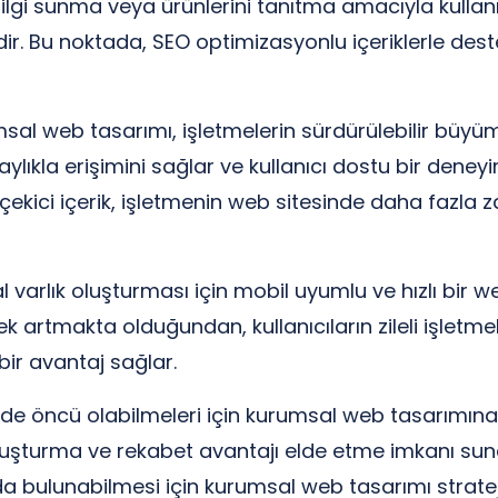
e bilgi sunma veya ürünlerini tanıtma amacıyla kullan
idir. Bu noktada, SEO optimizasyonlu içeriklerle des
msal web tasarımı, işletmelerin sürdürülebilir büyüm
aylıkla erişimini sağlar ve kullanıcı dostu bir deneyim
gi çekici içerik, işletmenin web sitesinde daha faz
jital varlık oluşturması için mobil uyumlu ve hızlı bir
k artmakta olduğundan, kullanıcıların zileli işletme
ir avantaj sağlar.
şümde öncü olabilmeleri için kurumsal web tasarımın
oluşturma ve rekabet avantajı elde etme imkanı sunar
a bulunabilmesi için kurumsal web tasarımı stratejik