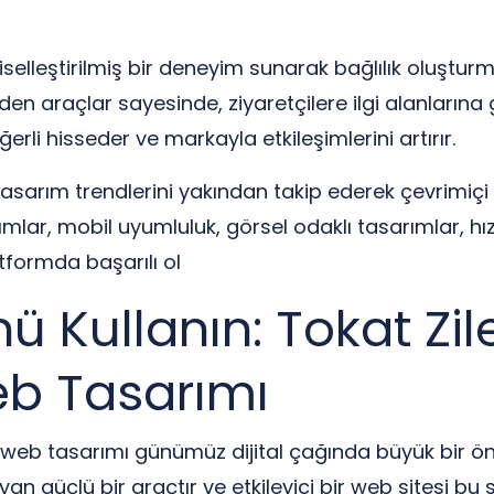
işiselleştirilmiş bir deneyim sunarak bağlılık oluştu
eden araçlar sayesinde, ziyaretçilere ilgi alanlarına 
eğerli hisseder ve markayla etkileşimlerini artırır.
asarım trendlerini yakından takip ederek çevrimiçi 
lar, mobil uyumluluk, görsel odaklı tasarımlar, hızlı
latformda başarılı ol
 Kullanın: Tokat Zile
eb Tasarımı
kici web tasarımı günümüz dijital çağında büyük bir ö
n güçlü bir araçtır ve etkileyici bir web sitesi bu s