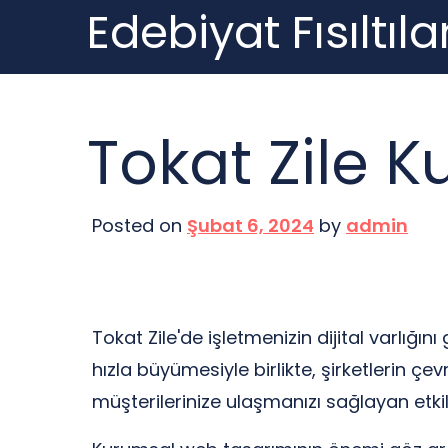
Edebiyat Fısıltılar
Skip
to
content
Tokat Zile 
Posted on
Şubat 6, 2024
by
admin
Tokat Zile'de işletmenizin dijital varlığ
hızla büyümesiyle birlikte, şirketlerin çe
müşterilerinize ulaşmanızı sağlayan etkili