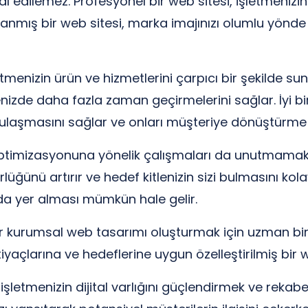
dilemez. Profesyonel bir web sitesi, işletmenizin güv
rlanmış bir web sitesi, marka imajınızı olumlu yönde e
enizin ürün ve hizmetlerini çarpıcı bir şekilde sunab
tenizde daha fazla zaman geçirmelerini sağlar. İyi bi
e ulaşmasını sağlar ve onları müşteriye dönüştürme ola
ptimizasyonuna yönelik çalışmaları da unutmamak
üğünü artırır ve hedef kitlenizin sizi bulmasını kolayl
rda yer alması mümkün hale gelir.
i bir kurumsal web tasarımı oluşturmak için uzman bir
iyaçlarına ve hedeflerine uygun özelleştirilmiş bir w
işletmenizin dijital varlığını güçlendirmek ve rekab