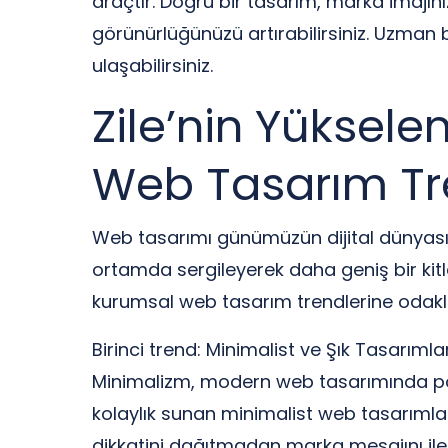
araçtır. Doğru bir tasarım, marka imajını
görünürlüğünüzü artırabilirsiniz. Uzman bi
ulaşabilirsiniz.
Zile’nin Yüksele
Web Tasarım Tr
Web tasarımı günümüzün dijital dünyasınd
ortamda sergileyerek daha geniş bir kit
kurumsal web tasarım trendlerine odakla
Birinci trend: Minimalist ve Şık Tasarımla
Minimalizm, modern web tasarımında popüle
kolaylık sunan minimalist web tasarımları
dikkatini dağıtmadan marka mesajını il