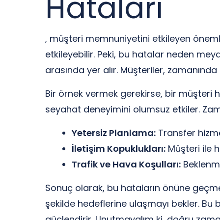
Hataları
, müşteri memnuniyetini etkileyen önemli
etkileyebilir. Peki, bu hatalar neden mey
arasında yer alır. Müşteriler, zamanında 
Bir örnek vermek gerekirse, bir müşteri
seyahat deneyimini olumsuz etkiler. Zam
Yetersiz Planlama:
Transfer hizme
İletişim Kopuklukları:
Müşteri ile 
Trafik ve Hava Koşulları:
Beklenme
Sonuç olarak, bu hataların önüne geçmek i
şekilde hedeflerine ulaşmayı bekler. Bu b
güçlendirir. Unutmayalım ki, doğru zamanl