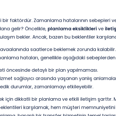
 bir faktördür. Zamanlama hatalarının sebepleri ve
dana gelir? Öncelikle,
planlama eksiklikleri
ve
ilet
ulaşım bekler. Ancak, bazen bu beklentiler karşılana
 havaalanında saatlerce beklemek zorunda kalabilir
anlama hataları, genellikle aşağıdaki sebeplerden 
ti öncesinde detaylı bir plan yapılmaması.
hizmet sağlayıcı arasında yaşanan yanlış anlamalar
dik durumlar, zamanlamayı etkileyebilir.
çin dikkatli bir planlama ve etkili iletişim şarttır.
eklentileri karşılamak, hem müşteri memnuniyetini a
ama, başarılı bir transfer hizmetinin temel taşları