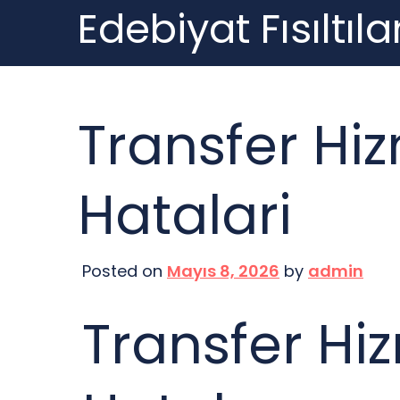
Edebiyat Fısıltılar
Skip
to
content
Transfer H
Hatalari
Posted on
Mayıs 8, 2026
by
admin
Transfer H