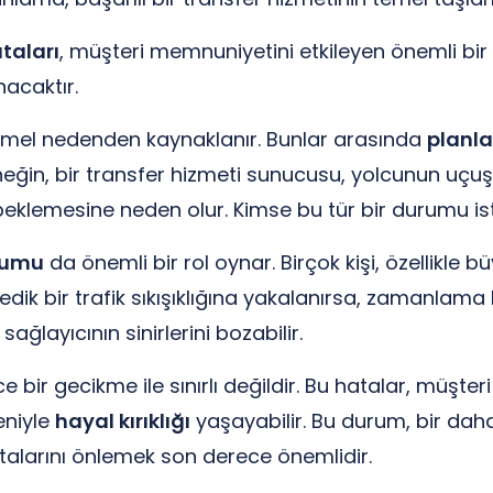
taları
, müşteri memnuniyetini etkileyen önemli b
nacaktır.
temel nedenden kaynaklanır. Bunlar arasında
planla
ğin, bir transfer hizmeti sunucusu, yolcunun uçuş s
klemesine neden olur. Kimse bu tür bir durumu is
urumu
da önemli bir rol oynar. Birçok kişi, özellikle 
medik bir trafik sıkışıklığına yakalanırsa, zamanlama 
layıcının sinirlerini bozabilir.
ir gecikme ile sınırlı değildir. Bu hatalar, müşteri 
eniyle
hayal kırıklığı
yaşayabilir. Bu durum, bir dah
talarını önlemek son derece önemlidir.